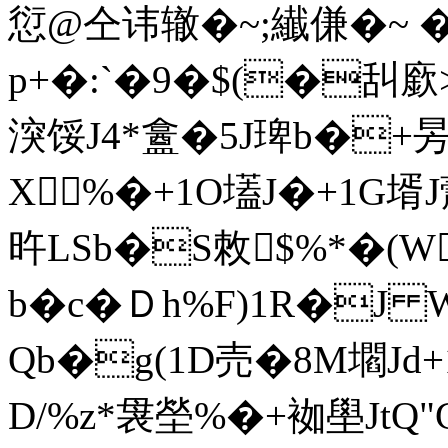
愆@仝讳辙�~;纎傔�~ �
p+�:`�9�$(�舏廞>P
湥馁J4*盫�5J琕b�+
X%�+1O壒J�+1G
旿LSb�S敇$%*�(W
b�c�Ｄh%F)1R�J
Qb�g(1D売�8M壛Jd
D/%z*袰塋%�+袽壆JtQ"