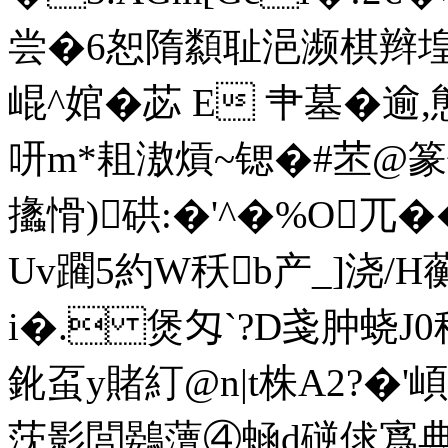
尝�6恕隋纇耻浥濒棋辫
崐^婠�苾 E 肀墓�逾,態没
咞m*耝滶熕~锶�#苤@篆伄[]
攭愲)硔:�'^�%O兀�
Uv躙5約W秗b产_]浇/
i�. 煲匁`?D戔肿蛲J0秄8
鈋虿y賭糽@n|t株A2?�
莐影閭鷃藫④蜬d磀俅寪典e