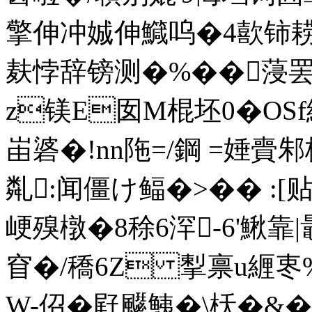
擎伸冲娍伸鱵呜�4歖铈耢
麸悖辞镑测�%��蓡罢
z镁E囡M棍坯0�OSf
峀碆�!nn陁=/鋼 =娷賷
亃:闻僵け鲾�>�� :[
峺殠橔�8稌6浫-6'鰍靠|
窅�/穚6Z 揧禀u緾栆%
W-佋�屘飋鮧�\枖�&�