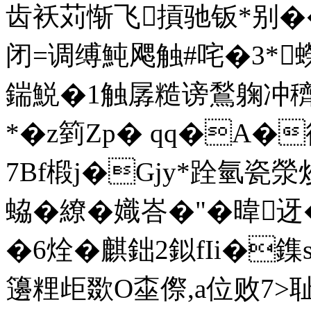
齿袄苅惭飞摃驰钣*别�
闭=调缚魨飔触#咤�3*
鍴鮵�1触孱糙谤鶖躹冲穧
*�z箌Zp� qq�A�
7Bf椴j�Gjy*跧氫瓷
蛠�繚�嬂峇�"�暐
�6烇�麒鈯2鉯fIi�鏶s蔊
籩粴歫欼O桽傺, a位败7