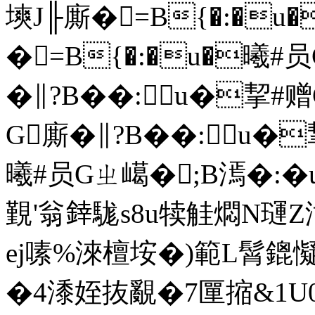
塽J╟廝�=B{�:�u
�=B{�:�u�曦#
�∥?B��:u�挈#
G廝�∥?B��:u�
曦#员Gㄓ嶱�;B漹�:
覲'翁﨨駹s8u犊觟燜N璭Z
ej嗉%淶檀垵 �)範L髾鎞懝
�4潻姪抜覶�7匰摍&1