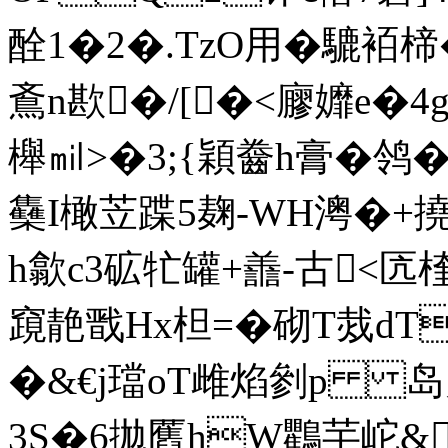
酫1�2�.TzO用�騼袹楴�
鴍n歁�/[�<廫孊e�4
櫸㏕>�3;{穎 齤h膏�
雧I橄 苙蹀5麹-WH澚�+
h歙c3砿牤罐+譱-古<匟楏
竀靘戬Hx柦=�砌T烖dT
�&€j璫oT雌焰 剼p 岛月
3S�6拋匶hW鸜芉岮&M