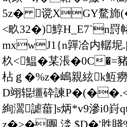
5z� 谠XGY騖斾
<畂32�)鯙H_E7`
mxwJ1{n嚲冾内轏坭.|
杦<鰛�某涱�0C�=豬
枮ｇ�%z�嶋親絃k魱癆紹
D翊辊缰砕諫P�(��.<�
絢瀥謔葘]s炳*v9滲i0崶q
z�>�團.渁,$D�'胜賤