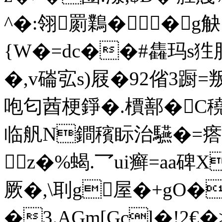
^�:翎罽鸈��g
{W�=dc��#雥玛s
狌胖
�,v磮宖s)屐�92偗3蹰=叛
咆匂莤梗錚�.檟鄯�C穘
临舤N鐧穦眎治驠�=瘩
z�%蝎.乛ui癣=aa碑X:
厥�,\刵g屋�+gO�
�3.AGm[Gcl�!2€