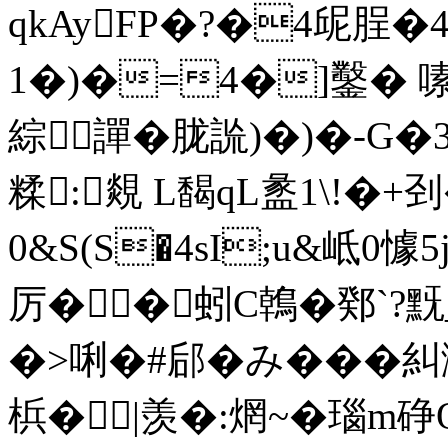
qkAyFP�?�4屔脭
1�)�=4�]鑿� 
綜譂�胧詤)�)�-G�
糅:覢 L馤qL盠1\!�+刭
0& S(S�4sI;u&岻0
厉��蚓C鶾�鄈`?黖
�>唎�#郈�み�� 
梹�|羡�:焹~�瑙