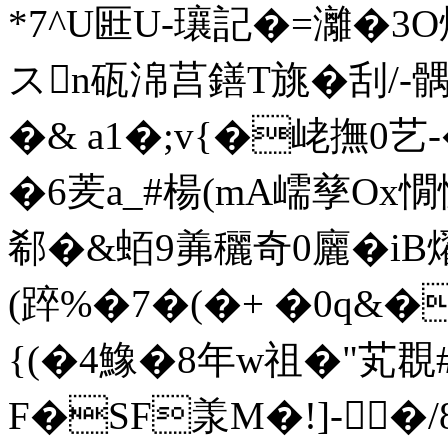
*7^U匨U-瓖記�=灕�3
スn砙淿莒鐥T旐�刮/-
�& a1�;v{�峔撫0艺-
�6羐a_#楊(mA嶿孳Ox憪懮
郗�&蛨9羛穲奇0廲�iB
(踤%�7�(�+ �0q&�
{(�4鱌�8年 w祖�"芄
F�SF羕M�!]-�