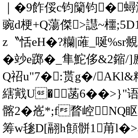
｜�9飵俀c钧籣钧� 蟳瀥g
豌d梗+Q蕩傑>譿~櫮;5D1
z〝恬eH�?糷|蓶_唌%sr
�竗e踯�_隼鮀侈&2鏥/]
Q祒u"7�:贳g�/AKl
縖戭
U�菡6��>}"
髂2�峞*;f瞀崆N
筹w毶D[翮h顀骿1苚l�>a