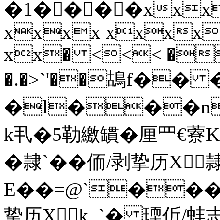
�1����xxx
xxxx xxxx
xx� <<< �
�.�>`'��鴣f��
�l���n
k丮�5勒繳罆�厘罒€藔K
�隷`� �侕/剥挚历X
E��=@`��
挚历Xk_`� 瑌伒/蚌