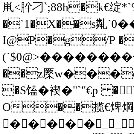
鼡<肸刁‵;88h�k€绽
�`1�X��s亃`0�
I@P�g/P �
(`$0@>���� 
��z橜w���d锧
�$馌 �褉�"`"€p
O��揽€焷焵�
�����__