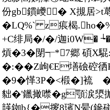
份gb鏆巙� X摫居>t
�LQ%` z痮楬.h
+C绯局�/�/迦i0W� ┶�
熕�3�閕┭*7郷 碩X騉
�:��Z岣€E墡礆硿徆R
�9�愅3P�<椴�]
裗 �
貀�'鑞撖噤�g顎涙澃拋Q
韺銣b{�摉8璸N晕(鏒