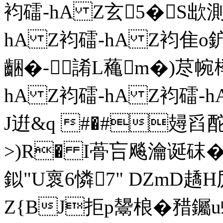
袀礌-hA Z玄5�S欪測
hA Z袀礌-hA Z袀隹o鈩?
齫�-誵L蘒m�)荩帵﨔~
hA Z袀礌-hA Z袀礌
J逬&q #�#攳舀
>)R� I蓇吂飚瀹诞砞�
鉯"U褱6憐7" DZmD趫H
Z{BJ拒p鬹桹�矠钃