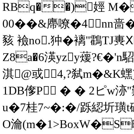
RBq��)娙 M�
00��& 廗嘹�4nn
豥 襝no.狆�褵"鸖TJ軣Ⅺ
Z8a�6渶yzy蕿?€�'n
淇@或4,?弑m�&Κ蟔)
1DB偧P � � 2ピw
u�7桂7~�:�/跞綛圻璜
O瀹(m�1>BoxW�S