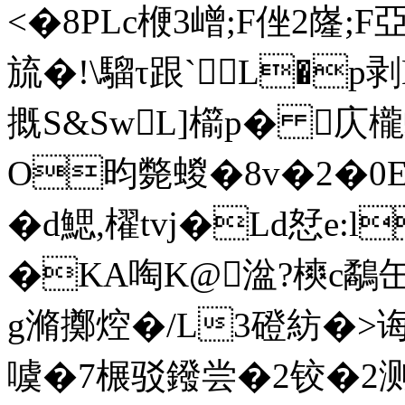
<�8ΡLc楩3嶒;F侳2嶐;F亞3
旈 �!\騮τ跟`L�p剥
摡S&SwL]櫤p� 庂
O昀斃蝬�8v�2�0E
�d鰓,櫂tvj�Ld恏e:
�KA啕K@湓?樉c
g滫擲焢�/L3磴紡�>诲
噳�7榐驳鏺尝�2铰�2