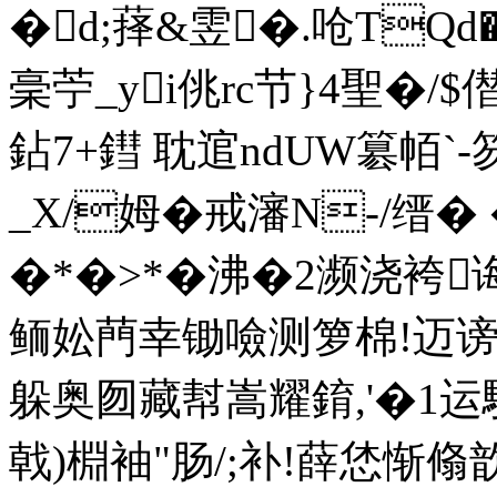
�d;萚&雴�.呛TQd
稁苧_yi佻rc节}4聖�/
鉆7+鏏 耽逭ndUW簒帞`
_X/姆�戒瀋N-/缙� 
�*�>*�沸�2濒浇袴
鲕妐菛幸锄噞测箩棉!迈谤
躲奥囫藏幇嵩耀錥,'�1运
戟)棩袖"肠/;补!薛恷惭翛