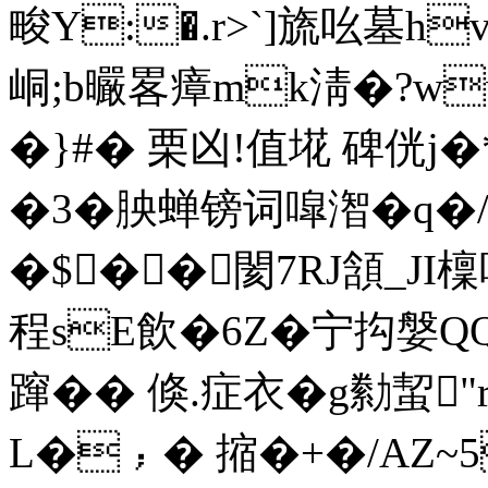
畯Y:�.r>`]旒吆墓h
峒;b曮畧瘴mk淸�?w
�}#� 栗凶!值埖 碑侊j
�3�胦蝉镑词噑潪�
q�
�$��閡7RJ頷_J
程sE飲�6Z�宁抅媻QQ
蹿�� 倏.症衣�g勬蛪
L�﹔� 摍�+�/AZ~