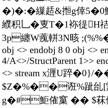
�)�:�繅趏&搄g倖5�0
纀积乚�叓T�1袮徥H
3p纏W藱軿3N晐 ;(%%
obj <> endobj 8 0 obj <> e
4/A<>/StructParent 1>> end
<> stream x湹U踤�0 }/
$Z�%��诳%跐乨[靉
g�#鮔傕窼 �� $菻働 �