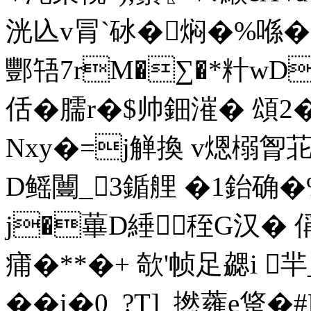
洸兦v冐`砅�焖�%喺�%€
酆啎7rM�∑�*籵wD
佸�臑r�$帅鈿漼� 頌2�
Nxy�=j觯換 v煾榒胷苝
D鳐闦_3鍎艃 �1鈶确�%
j�蓽D綞秷G汉� 偁楎
痡�**�+ 欹'帧足 勰i 
��i�0_?T]_撚蕹e跾�#