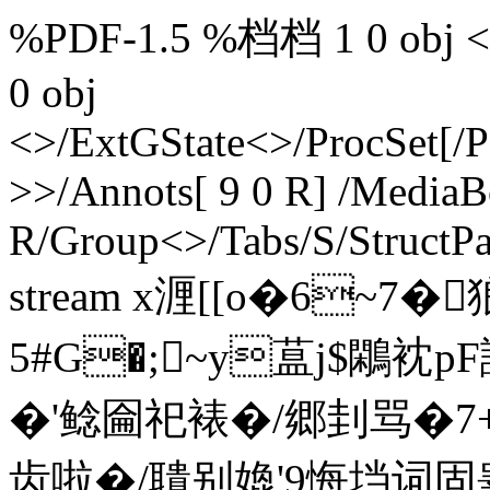
%PDF-1.5 %档档 1 0 obj <>>
0 obj
<>/ExtGState<>/ProcSet[/
>>/Annots[ 9 0 R] /MediaBo
R/Group<>/Tabs/S/StructPa
stream x湹[[o�6~7
5#G�;~y蒀j$鷴衴
�'鲶圇祀裱�/郷刲骂�7+叠
齿啦�/聵别嫓'9悔垱词固睾