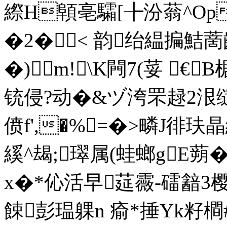
縩H顊亳驦[╊汾蓊^Op
�2�< 韵绐緼揙鮚蔐
�)m!\K闁7(荽 €
铳侵?动�&ヅ洿罘趢2泿缱o
偾f',�%=�>疄J徘玞
縘^朅;璻属(蛙螂gE蒴
x�*伈活早莚霺-礌韽
餗彭瑥躶n 瘉*捶Yk籽橺#