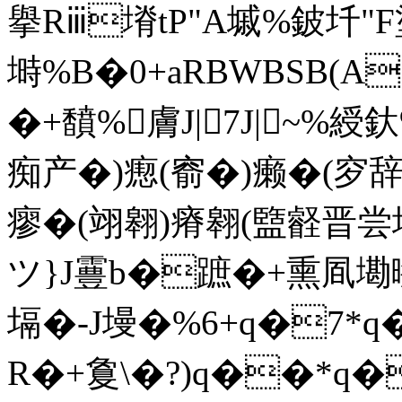
擧Rⅲ塉tP"A墄%鈹圲"F
塒%B�0+aRBWBSB(A!Z
�+馩%膚J|7J|~%綬釱
痴产�)瘛(窬�)癞�(穸辞
瘳�(翊翱)瘠翱(盬壡晋
ツ}J霻b�蹠�+熏凮墈暩
塥�-J墁�%6+q�7
R�+敻\�?)q��*q�