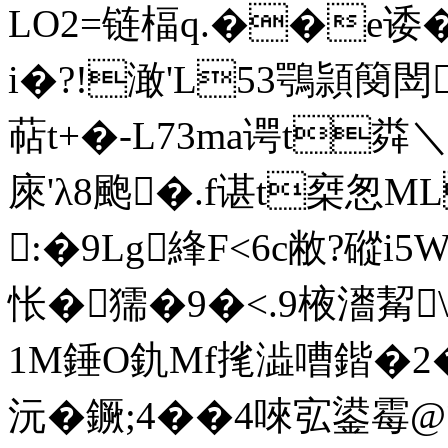
LO2=链楅q.��e诿��
i�?!澉'L53鶚頴簢閚
萜t+�-L73ma谔t
庲'λ8颮�.f谌t椉怱ML
:�9Lg綘F<6c敝?磫i
怅 �獳�9�<.9棭瀒
1M錘O釚Mf毮澁嘈鍇�2�3
沅�鐝;4��4唻宖鍙霉