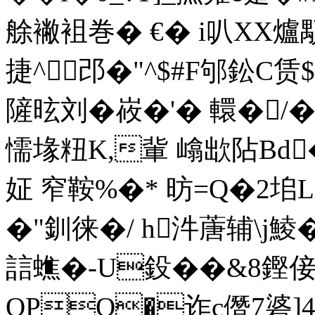
艅襒袓巻� €� i叭XX爐
捷^邔�"^$#F邭鈆C赁$
隡昡刘�峳�'� 轘�
懦堟粈K,軰 嶖欪阽Bd�
姃 窄鞍%�* 昉=Q�2垖L
�"釧徕�/ h汼蓎辅\j鯪
誩蟭�-U鈠��&8鏗倿
OPQ�诈c僭7碆]4H