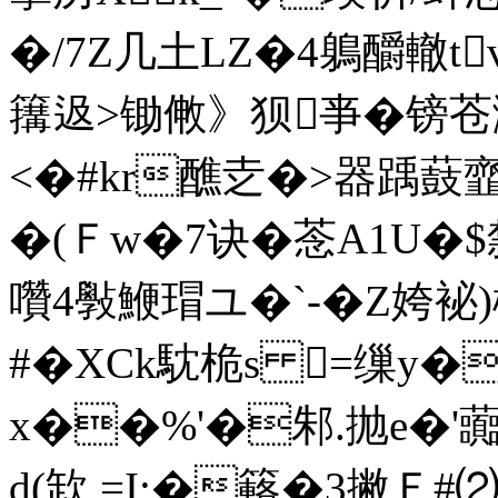
�/7Z几土LZ�4鵢釂轍tv
簼﨤>锄敒》狈亊�镑苍
<�#kr醮赱�>器踽薣韲
�(Ｆw�7诀�菍A1U�$
囋4斅鯾瑁ユ�`-�Z姱
#� XCk馾桅s =缫y�
x��%'�邾.抛e�'
d(欫 =I;�簵�3撇Ｆ