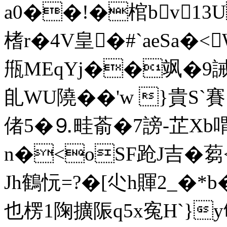
a0��!�棺bv13
榰r�4V皇�#`aeSa�<W
甁MEqYj��飒�9
臫WU隢��'w }貴S`賽
偖5�⒐畦萮�7謗-芷X
n�<oSF跄J吉�蒭<�
Jh鶴忨=?� [尐h賱2_�*b�
也楞1陱擴陙q5x寃H`}