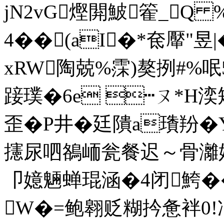
jN2vG熞閞鮍篧_Q 
4��(aI�*奃厴"昱
xR
W陶兢%霂)獒挒#%呡
踥璞�6e ┅ㄡ*H
歪�P井�廷隤a璳羒�
攇尿呬鵅峏瓮餐迟～骨灕媄
卩嬑魎蝉琨涵�4闭鮬��
W�=鲍翱贬糊扲惫袢0