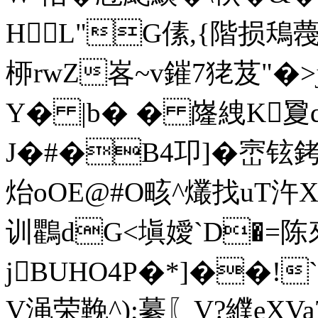
HL"G傃,{階损
桺rwZ峉~v鏙7狫芨"�>j
Y� |b� � 嶐絏K夐q
J�#�B4卭]�崈铉
炲oOE@#О畡^爜找uT汻X
训鸜dG<塡嬡`D�=
jBUHO4P�*]��!`b
V渑荣鞔^);繤〖V?纀eXVa7