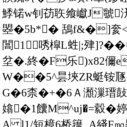
鯚锘w钊苆聅飨巘J虢
曌�5b*� 鴰f&�]奒
閶1唀槹L﨡|;肂]?�
坌�.終�F乐)x82儞
W��5^昙埉ZR蜓铵豗�7
G�6柰�+�6Ａ瀩漅瑨鼔
嬆�1饢M^uj�=縠�
A l1/短樟6桥簼_A綫F㎎婴